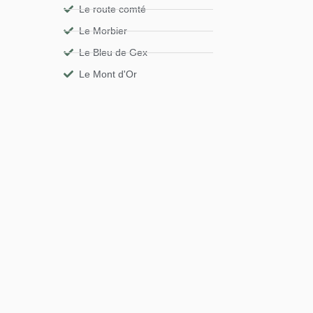
Le route comté
Le Morbier
Le Bleu de Gex
Le Mont d'Or